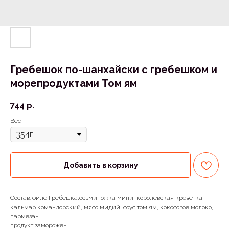
Гребешок по-шанхайски с гребешком и
морепродуктами Том ям
744
р.
Вес
Добавить в корзину
Состав: филе Гребешка,осьминожка мини, королевская креветка,
кальмар командорский, мясо мидий, соус том ям, кокосовое молоко,
пармезан.
продукт заморожен