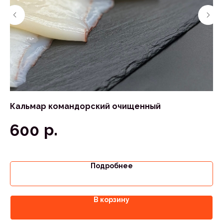
Кальмар командорский очищенный
Гр
ко
р.
600
6
Подробнее
В корзину