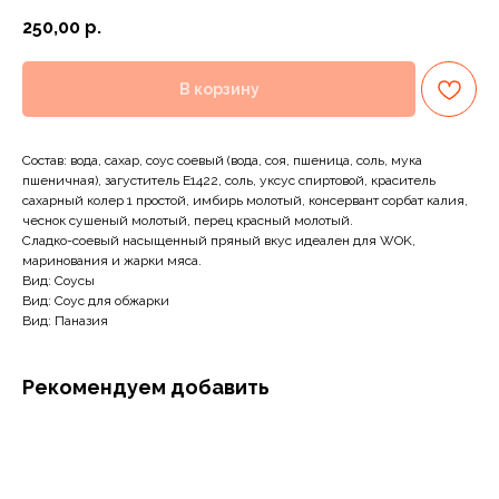
250,00
р.
В корзину
Состав: вода, сахар, соус соевый (вода, соя, пшеница, соль, мука
пшеничная), загуститель Е1422, соль, уксус спиртовой, краситель
сахарный колер 1 простой, имбирь молотый, консервант сорбат калия,
чеснок сушеный молотый, перец красный молотый.
Сладко-соевый насыщенный пряный вкус идеален для WOK,
маринования и жарки мяса.
Вид: Соусы
Вид: Соус для обжарки
Вид: Паназия
Рекомендуем добавить