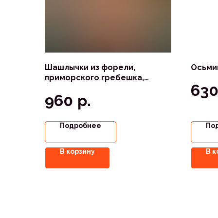
Шашлычки из форели,
Осьми
приморского гребешка,
63
королевской креветки в
р.
960
соусе сладкий чили
Подробнее
По
В корзину
В к