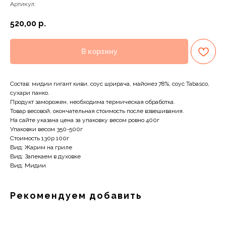
Артикул:
520,00
р.
В корзину
Состав: мидии гигант киви, соус шрирача, майонез 78%, соус Tabasco,
сухари панко.
Продукт заморожен, необходима термическая обработка.
Товар весовой, окончательная стоимость после взвешивания.
На сайте указана цена за упаковку весом ровно 400г
Упаковки весом 350-500г
Стоимость 130р 100г
Вид: Жарим на гриле
Вид: Запекаем в духовке
Вид: Мидии
Рекомендуем добавить