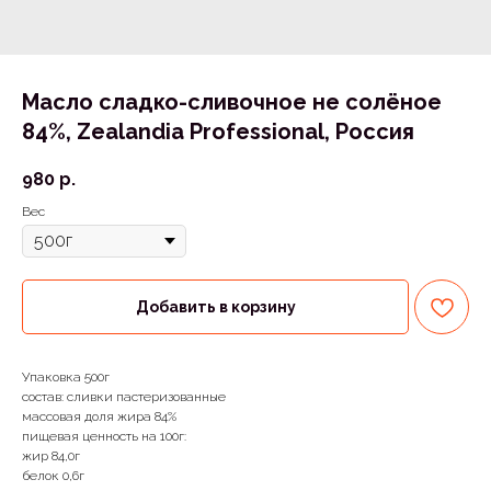
Масло сладко-сливочное не солёное
84%, Zealandia Professional, Россия
980
р.
Вес
Добавить в корзину
Упаковка 500г
состав: сливки пастеризованные
массовая доля жира 84%
пищевая ценность на 100г:
жир 84,0г
белок 0,6г